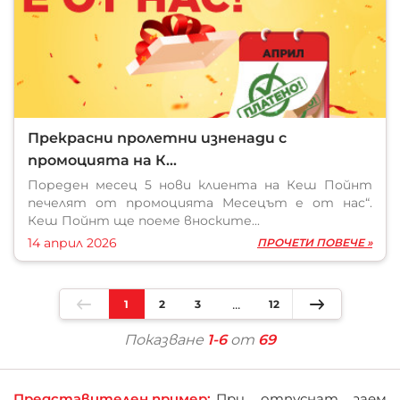
Прекрасни пролетни изненади с
промоцията на К...
Пореден месец 5 нови клиента на Кеш Пойнт
печелят от промоцията Месецът е от нас“.
Кеш Пойнт ще поеме вноските...
14 април 2026
ПРОЧЕТИ ПОВЕЧЕ »
1
2
3
12
Показване
1-6
от
69
Представителен пример:
При отпуснат заем