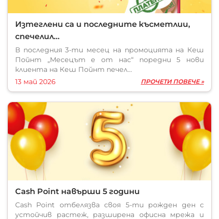
Изтеглени са и последните късметлии,
спечелил...
В последния 3-ти месец на промоцията на Кеш
Пойнт „Месецът е от нас“ поредни 5 нови
клиента на Кеш Пойнт печел...
13 май 2026
ПРОЧЕТИ ПОВЕЧЕ »
Cash Point навърши 5 години
Cash Point отбелязва своя 5-ти рожден ден с
устойчив растеж, разширена офисна мрежа и