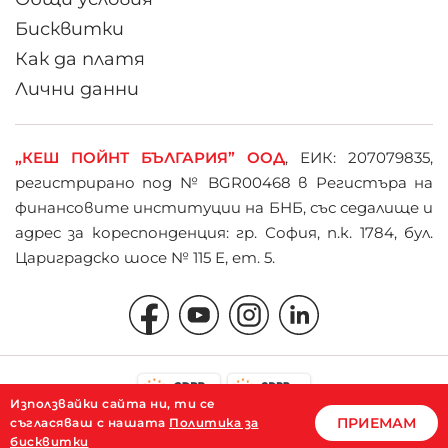
Бисквитки
Как да платя
Лични данни
„КЕШ ПОЙНТ БЪЛГАРИЯ” ООД
, ЕИК: 207079835,
регистрирано под № BGR00468 в Регистъра на
финансовите институции на БНБ, със седалище и
адрес за кореспонденция: гр. София, п.к. 1784, бул.
Цариградско шосе № 115 Е, ет. 5.
Използвайки сайта ни, ти се
ПРИЕМАМ
съгласяваш с нашaта
Политика за
© 2026
CashPoint.bg
бисквитки