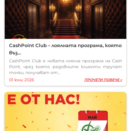
CashPoint Club – лоялната програма, която
въз...
CashPoint Club е новата лоялна програма на Cash
Point, чрез която редовните клиенти трупат
точки, получават от...
01 юни 2026
ПРОЧЕТИ ПОВЕЧЕ »