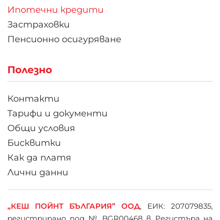
Ипотечни кредити
Застраховки
Пенсионно осигуряване
Полезно
Контакти
Тарифи и документи
Общи условия
Бисквитки
Как да платя
Лични данни
„КЕШ ПОЙНТ БЪЛГАРИЯ” ООД
, ЕИК: 207079835,
регистрирано под № BGR00468 в Регистъра на