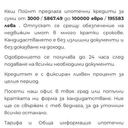
Кеш Пойнт предлага ипотечни кредити за
суми от
3000
/
5867.49
до
100000 евро
/
195583
лева
. Отпускат се срещу обезпечение на
недвижим имот в много кратки срокове.
Кандидастването е без излишни документи и
без доказване на доходи.
Одобрението се получава до 24 часа след
подаване на всички необходими документи.
Кредитът е с фиксиран лихвен процент за
целия период.
Посети наш офис в твоя град или попълни
кратката ни форма за кандидатстване. Ние
ще се свържем с теб веднага, за да уточним
всичко останало.
Тарифа и Обща информация ипотечни