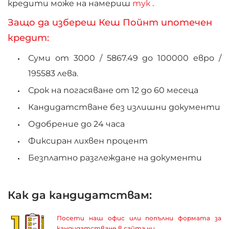
кредити може на намериш
тук
.
Защо да избереш Кеш Пойнт ипотечен
кредит:
Суми от 3000 /
5867.49
до 100000 евро /
195583
лева.
Срок на погасяване от 12 до 60 месеца
Кандидатстване без излишни документи
Одобрение до 24 часа
Фиксиран лихвен процент
Безплатно разглеждане на документи
Как да кандидатствам:
Посети наш офис или попълни формата за
кандидатстване в сайта ни