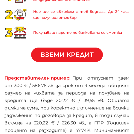
Ние ще се свържем с теб веднага. До 24 часа
ще получиш отговор
Получаваш парите по банковата си сметка
ВЗЕМИ КРЕДИТ
Представителен пример:
При отпуснат заем
от 300 € / 586,75 лв. за срок от 3 месеца, общият
размер на лихвата за периода на ползване на
кредита ще бъде 20,22 € / 39,55 лв. Общата
дължима сума, при коректно изпълнение на всички
задължения по договора за кредит, в този случай
възлиза на 320,22 € / 626,30 лв., а ГПР (Годишен
процент на разходите) е 47,74%. Минималният