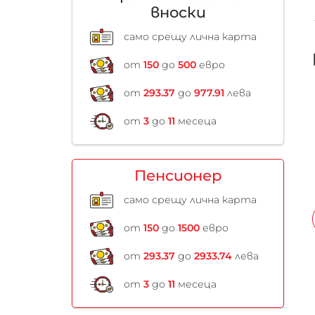
вноски
само срещу лична карта
от
150
до
500
евро
от
293.37
до
977.91
лева
от
3
до
11
месеца
Пенсионер
само срещу лична карта
от
150
до
1500
евро
от
293.37
до
2933.74
лева
от
3
до
11
месеца