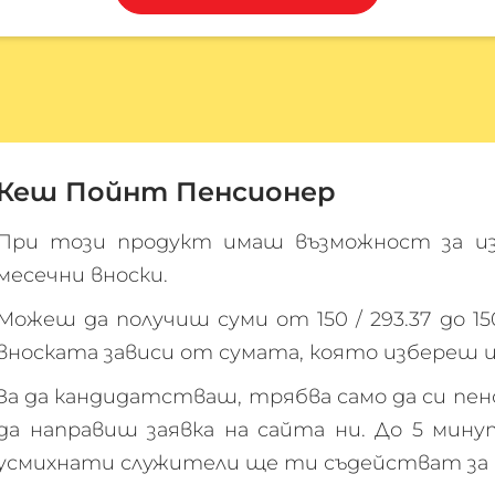
Кеш Пойнт Пенсионер
При този продукт имаш възможност за из
месечни вноски.
Можеш да получиш суми от 150 /
293.37
до 15
вноската зависи от сумата, която избереш и 
За да кандидатстваш, трябва само да си пе
да направиш заявка на сайта ни. До 5 ми
усмихнати служители ще ти съдействат за 