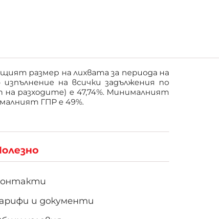
 общият размер на лихвата за периода на
о изпълнение на всички задължения по
ент на разходите) е 47,74%. Минималният
ималният ГПР е 49%.
Полезно
Контакти
арифи и документи