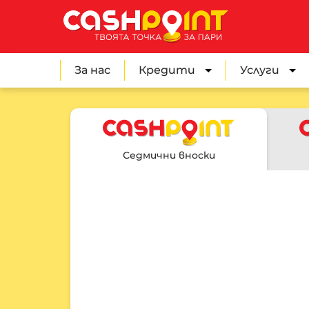
За нас
Кредити 
Услуги 
Седмични вноски