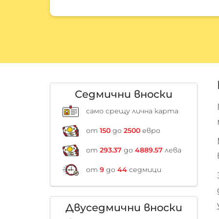
Седмични вноски
само срещу лична карта
от
150
до
2500
евро
от
293.37
до
4889.57
лева
от
9
до
44
седмици
Двуседмични вноски