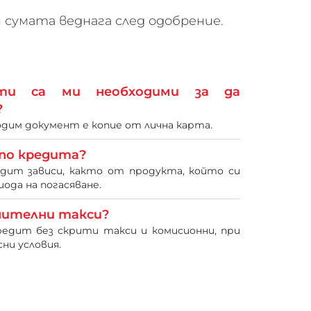
 сумата веднага след одобрение.
нти са ми необходими за да
?
дим документ е копие от лична карта.
 по кредита?
дит зависи, както от продукта, който си
иода на погасяване.
нителни такси?
редит без скрити такси и комисионни, при
сни условия.