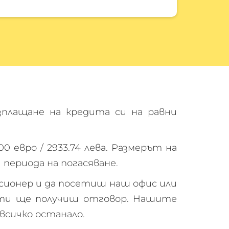
плащане на кредита си на равни
00 евро /
2933.74
лева. Размерът на
периода на погасяване.
нсионер и да посетиш наш офис или
нути ще получиш отговор. Нашите
всичко останало.