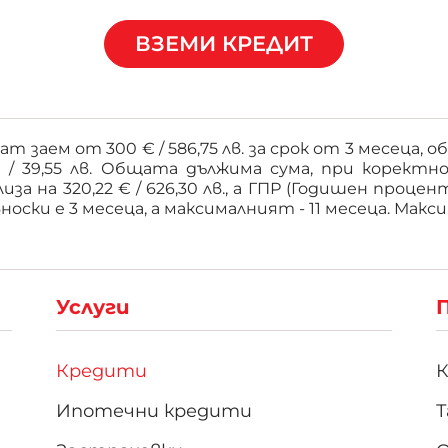
ВЗЕМИ КРЕДИТ
т заем от 300 € / 586,75 лв. за срок от 3 месеца,
 / 39,55 лв. Общата дължима сума, при коректн
иза на 320,22 € / 626,30 лв., а ГПР (Годишен проц
оски е 3 месеца, а максималният - 11 месеца. Макс
Услуги
Кредити
Ипотечни кредити
Т