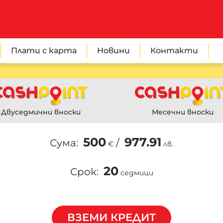
Плати с карта
Новини
Контакти
Двуседмични вноски
Месечни вноски
500
977.91
Сума:
/
€
лв.
20
Срок:
седмици
ВЗЕМИ КРЕДИТ